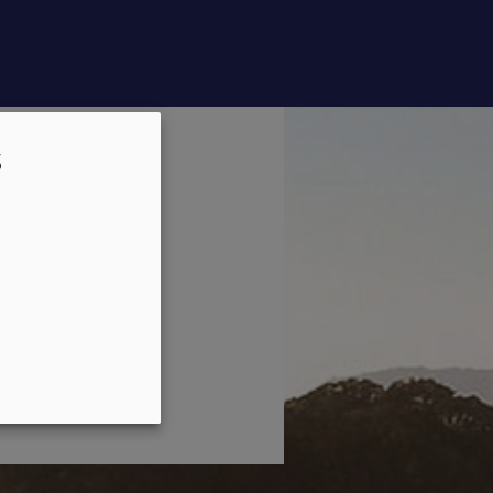
nel
s